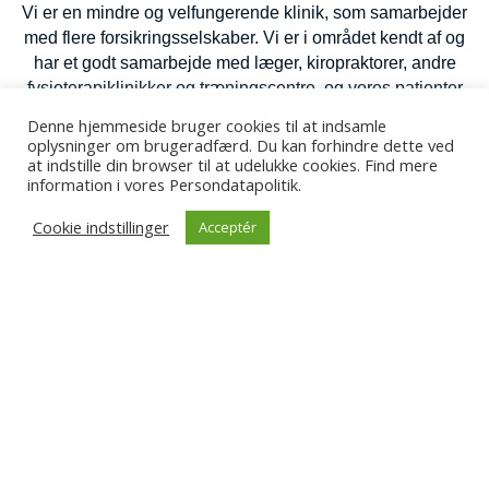
Vi er en mindre og velfungerende klinik, som samarbejder
med flere forsikringsselskaber. Vi er i området kendt af og
har et godt samarbejde med læger, kiropraktorer, andre
fysioterapiklinikker og træningscentre, og vores patienter
sætter pris på den faglige bredde og det personlige
Denne hjemmeside bruger cookies til at indsamle
engagement, som kendetegner os.
oplysninger om brugeradfærd. Du kan forhindre dette ved
at indstille din browser til at udelukke cookies. Find mere
information i vores Persondatapolitik.
Vi tilbyder et godt arbejdsmiljø med høj faglighed, plads til at
præge både din egen hverdag og klinikkens udvikling samt
Cookie indstillinger
Acceptér
en god portion humor. Vi holder faste faglige møder og
supervision, så vi hele tiden bliver dygtigere sammen.
Hvis du kan se dig selv i ovenstående, så lad os endelig
høre fra dig.
Med venlig hilsen
Smerte- og Idrætsklinik
Mette Hougaard – 22 42 22 04
Per Garben – 61 67 43 88