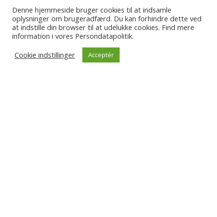
Kontakt
Denne hjemmeside bruger cookies til at indsamle
oplysninger om brugeradfærd. Du kan forhindre dette ved
at indstille din browser til at udelukke cookies. Find mere
information i vores Persondatapolitik.
Smerte- og Idrætsklinik
Cookie indstillinger
Acceptér
Solrød Center 9, st.
2680 Solrød Strand
smerteogidraet@gmail.com
Bestil tid
Find os på facebook